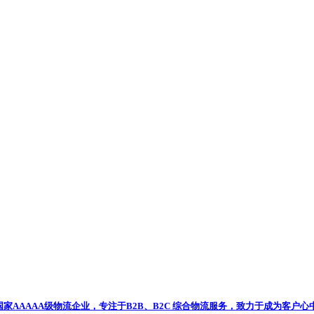
国家AAAAA级物流企业，专注于B2B、B2C 综合物流服务，致力于成为客