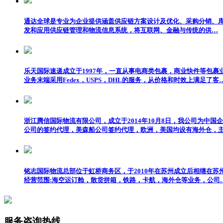
通达全球是专业为企业提供涵盖供应链方案设计及优化、采购分销、
发和应用供应链管理和物流信息系统，将互联网、金融与传统的供…
乐天国际速递成立于1997年，一直从事电商类包裹，商业快件等包裹
业务末端采用Fedex，USPS，DHL的服务，从价格和时效上满足了客
浙江腾信国际物流有限公司，成立于2014年10月8日，我公司为中国
公司的签约代理，美森船公司签约代理，欧洲，美国均设有海外仓，
铭志国际物流总部位于虹桥商务区，于2010年在苏州成立后相继在
经营范围:海空运订舱，散货拼箱，铁路，卡航，海外仓等业务，公司
服务咨询热线