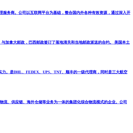
理服务商。公司以互联网平台为基础，整合国内外各种有效资源，通过深入开
。 与加拿大邮政，巴西邮政签订了落地清关和当地邮政派送的合约。 美国本土
。是DHL、FEDEX、UPS、TNT、顺丰的一级代理商，同时是三大航空
集物流、供应链、海外仓储等业务为一体的集团化综合物流模式的企业。公司