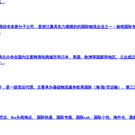
线…
名，在全国设有多家分子公司，是浙江最具实力规模的的国际物流企业之一；扬程
…
营业网点分布在国内主要跨境电商城市和日本、美国、欧洲等国家和地区。义达成
外…
4年，是一级货运代理。主要承办基础物流服务欧美国际（海/陆/空运输）、
程空运、fba头程海运、 国际快递、国际专线、国际eub、国际小包、海外仓