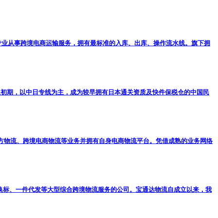
国际专业从事跨境电商运输服务，拥有最标准的入库、出库、操作流水线。旗下拥
立初期，以中日专线为主，成为较早拥有日本通关资质及快件保税仓的中国民
第三方物流、跨境电商物流等业务并拥有自身电商物流平台。凭借成熟的业务网络
、退换标、一件代发等大型综合跨境物流服务的公司。宝通达物流自成立以来，我