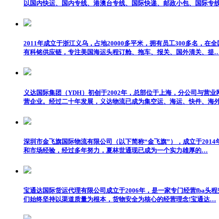
以国内快运、国内专线、港澳台专线、国际快递、邮政小包、国际专
2011年成立于浙江义乌，占地20000多平米，拥有员工300多
有科铭供应链，专注美国海运头程订舱、拖车、报关、国外清关、提
义达国际集团（YDH）初创于2002年，总部位于上海，分公司与
营企业。经过二十年发展，义达物流已成为集空运、海运、快件、海
深圳市金飞旗国际物流有限公司（以下简称“金飞旗”），成立于201
和市场经验，经过多年努力，夏林世通现已成为一个实力雄厚的…
宝通达国际货运代理有限公司成立于2006年，是一家专门经营fba头
们始终坚持以渠道质量为根本，货物安全为核心的经营理念!宝通达…